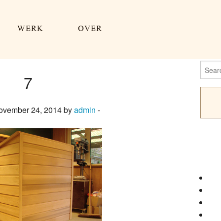
WERK
OVER
Searc
for:
7
ovember 24, 2014 by
admin
-